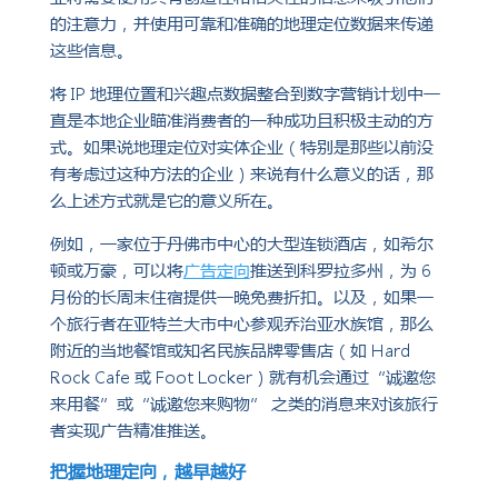
的注意力，并使用可靠和准确的地理定位数据来传递
这些信息。
将 IP 地理位置和兴趣点数据整合到数字营销计划中一
直是本地企业瞄准消费者的一种成功且积极主动的方
式。如果说地理定位对实体企业（特别是那些以前没
有考虑过这种方法的企业）来说有什么意义的话，那
么上述方式就是它的意义所在。
例如，一家位于丹佛市中心的大型连锁酒店，如希尔
顿或万豪，可以将
广告定向
推送到科罗拉多州，为 6
月份的长周末住宿提供一晚免费折扣。以及，如果一
个旅行者在亚特兰大市中心参观乔治亚水族馆，那么
附近的当地餐馆或知名民族品牌零售店（如 Hard
Rock Cafe 或 Foot Locker）就有机会通过“诚邀您
来用餐”或“诚邀您来购物” 之类的消息来对该旅行
者实现广告精准推送。
把握地理定向，越早越好