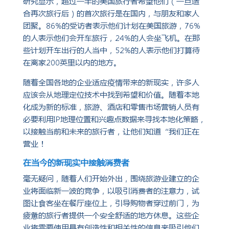
研究显示，超过一半的美国旅行者希望他们（一旦适
合再次旅行后）的首次旅行是在国内，与朋友和家人
团聚。86%的受访者表示他们计划在美国旅游，76%
的人表示他们会开车旅行，24%的人会坐飞机。在那
些计划开车出行的人当中，52%的人表示他们打算待
在离家200英里以内的地方。
随着全国各地的企业适应疫情带来的新现实，许多人
应该会从地理定位技术中找到希望和价值。随着本地
化成为新的标准，旅游、酒店和零售市场营销人员有
必要利用IP地理位置和兴趣点数据来寻找本地化策略，
以接触当前和未来的旅行者，让他们知道“我们正在
营业！
在当今的新现实中接触消费者
毫无疑问，随着人们开始外出，围绕旅游业建立的企
业将面临新一波的竞争，以吸引消费者的注意力，试
图让食客坐在餐厅座位上，引导购物者穿过前门，为
疲惫的旅行者提供一个安全舒适的地方休息。这些企
业将需要使用具有创造性和相关性的信息来吸引他们